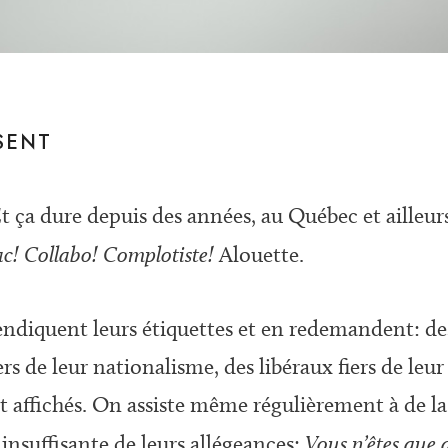
SENT
 Et ça dure depuis des années, au Québec et ailleur
ac! Collabo! Complotiste!
Alouette.
endiquent leurs étiquettes et en redemandent: des
rs de leur nationalisme, des libéraux fiers de leur 
et affichés. On assiste même régulièrement à de l
 insuffisante de leurs allégeances:
Vous n’êtes que 