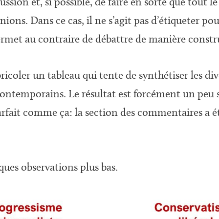
scussion et, si possible, de faire en sorte que tout
ions. Dans ce cas, il ne s’agit pas d’étiqueter pou
met au contraire de débattre de manière constru
bricoler un tableau qui tente de synthétiser les d
ntemporains. Le résultat est forcément un peu s
parfait comme ça: la section des commentaires a ét
lques observations plus bas.