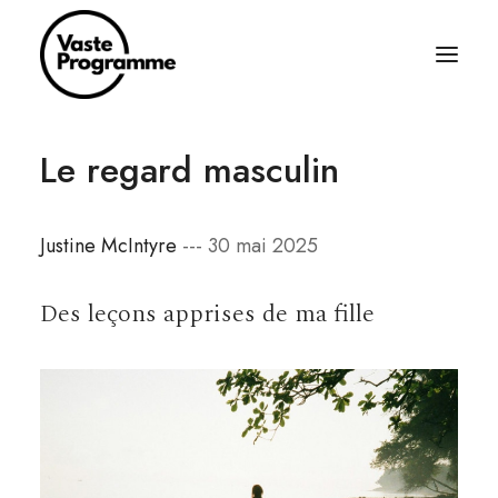
Le regard masculin
À PROPOS
ÉCRITURES
Justine McIntyre
--- 30 mai 2025
BALADOS
ÉQUIPAGE
Des leçons apprises de ma fille
ABONNEZ-VOUS
RÈGLES SIMPLES
CONTACT