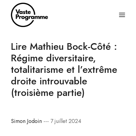
Lire Mathieu Bock-Côté :
À PROPOS
Régime diversitaire,
ÉCRITURES
totalitarisme et l’extrême
BALADOS
droite introuvable
ÉQUIPAGE
(troisième partie)
ABONNEZ-VOUS
RÈGLES SIMPLES
CONTACT
Simon Jodoin
--- 7 juillet 2024