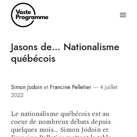
Jasons de… Nationalisme
À PROPOS
québécois
ÉCRITURES
BALADOS
ÉQUIPAGE
Simon Jodoin
et
Francine Pelletier
--- 4 juillet
ABONNEZ-VOUS
2022
RÈGLES SIMPLES
Le nationalisme québécois est au
CONTACT
coeur de nombreux débats depuis
quelques mois... Simon Jodoin et