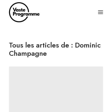
À PROPOS
Tous les articles de : Dominic
ÉCRITURES
Champagne
BALADOS
ÉQUIPAGE
ABONNEZ-VOUS
RÈGLES SIMPLES
CONTACT