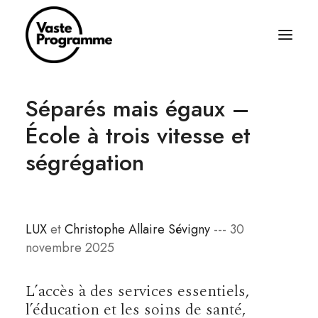
Séparés mais égaux –
À PROPOS
École à trois vitesse et
ÉCRITURES
ségrégation
BALADOS
ÉQUIPAGE
ABONNEZ-VOUS
LUX
et
Christophe Allaire Sévigny
--- 30
RÈGLES SIMPLES
novembre 2025
CONTACT
L’accès à des services essentiels,
l’éducation et les soins de santé,