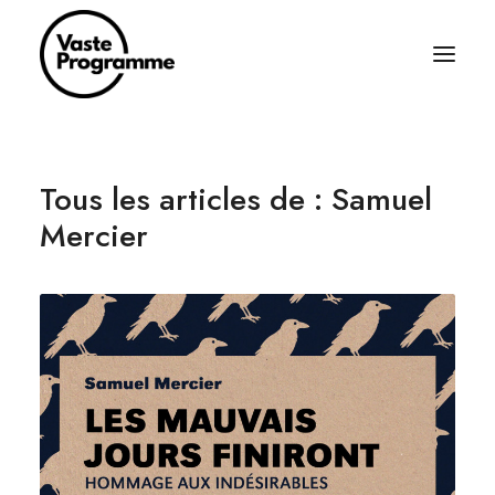
À PROPOS
Tous les articles de : Samuel
ÉCRITURES
Mercier
BALADOS
ÉQUIPAGE
ABONNEZ-VOUS
RÈGLES SIMPLES
CONTACT