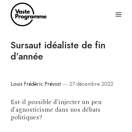
Sursaut idéaliste de fin
À PROPOS
d’année
ÉCRITURES
BALADOS
ÉQUIPAGE
Louis Frédéric Prévost
--- 27 décembre 2022
ABONNEZ-VOUS
RÈGLES SIMPLES
Est-il possible d'injecter un peu
d'agnosticisme dans nos débats
CONTACT
politiques?