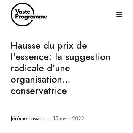
Hausse du prix de
À PROPOS
l’essence: la suggestion
ÉCRITURES
radicale d’une
BALADOS
organisation…
ÉQUIPAGE
conservatrice
ABONNEZ-VOUS
RÈGLES SIMPLES
CONTACT
Jérôme Lussier
--- 15 mars 2022