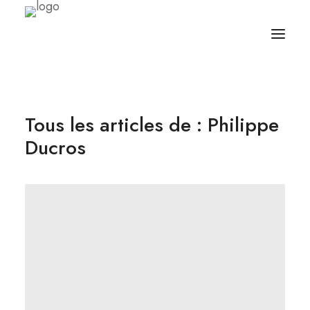
À PROPOS
Tous les articles de : Philippe
ÉCRITURES
Ducros
BALADOS
ÉQUIPAGE
ABONNEZ-VOUS
RÈGLES SIMPLES
CONTACT