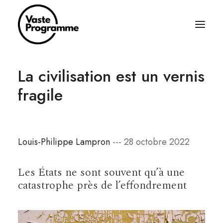
La civilisation est un vernis
À PROPOS
fragile
ÉCRITURES
BALADOS
ÉQUIPAGE
Louis-Philippe Lampron
--- 28 octobre 2022
ABONNEZ-VOUS
RÈGLES SIMPLES
Les États ne sont souvent qu’à une
catastrophe près de l’effondrement
CONTACT