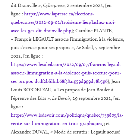
dit Drainville »,
Cyberpresse
, 2 septembre 2022, [en
ligne :
https://www.lapresse.ca/elections-
quebecoises/2022-09-02/troisieme-lien/lachez-moi-
avec-les-ges-dit-drainville.php
]; Caroline PLANTE,
« François LEGAULT associe l’immigration à la violence,
puis s’excuse pour ses propos »,
Le
Soleil, 7 septembre
2022, [en ligne :
https://www.lesoleil.com/2022/09/07/francois-legault-
associe-limmigration-a-la-violence-puis-sexcuse-pour-
ses-propos-dcdf2bfdb1b68f38a1959d999d78b596
]; Jean-
Louis BORDELEAU, « Les propos de Jean Boulet à
l’épreuve des faits »,
Le Devoir
, 29 septembre 2022, [en
ligne :
https://www.ledevoir.com/politique/quebec/759805/la-
verite-sur-l-immigration-en-trois-graphiques
]; et
Alexandre DUVAL, « Mode de scrutin : Legault accusé